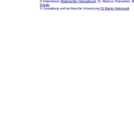
© Datenbasis
Waldviertler Heimatbund
, Dr. Markus Holzweber, M
Details
© Gestaltung und technische Umsetzung
DI Martin Helmstedt