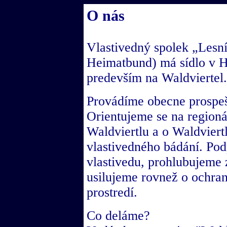
O nás
Vlastivedný spolek „Lesní 
Heimatbund) má sídlo v H
predevším na Waldviertel.
Provádíme obecne prospeš
Orientujeme se na regioná
Waldviertlu a o Waldviert
vlastivedného bádání. Po
vlastivedu, prohlubujeme z
usilujeme rovnež o ochran
prostredí.
Co deláme?