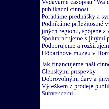
Vydáváme casopisu "Waldvi
publikacní cinnost
Porádáme prednášky a sy
Podnikáme príležitostné vý
jiných regionu, spojené s
Spolupracujeme s jinými
Podporujeme a rozširujem
Höbarthove muzeu v Hor
Jak financujeme naši cinn
Clenskými príspevky
Dobrovolnými dary a jiný
Výtežkem z prodeje publi
Subvencemi